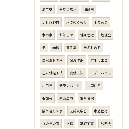
埼玉県
無垢の床材
川越市
ふじみ野市
木のぬくもり
木の香り
木の家
お知らせ
健康住宅
勉強会
桐
赤松
高耐震
無垢材の家
自然素材の家
調湿作用
パネル工法
在来軸組工法
真壁工法
モデルハウス
川口市
新築アパート
共同住宅
相談会
新築工事
集合住宅
猫と暮らす家
完成見学会
木造住宅
ひのきの家
上棟
基礎工事
説明会