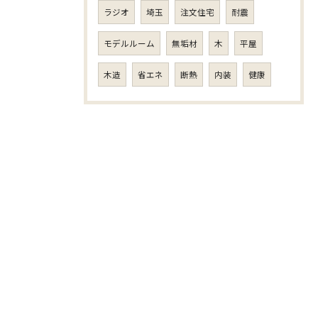
ラジオ
埼玉
注文住宅
耐震
モデルルーム
無垢材
木
平屋
木造
省エネ
断熱
内装
健康