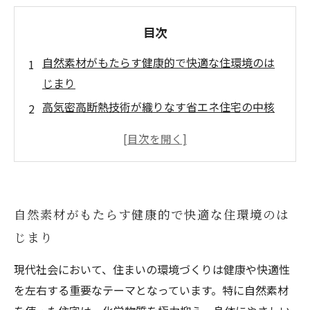
目次
自然素材がもたらす健康的で快適な住環境のは
じまり
高気密高断熱技術が織りなす省エネ住宅の中核
自然素材と高気密高断熱の融合による室内環境
の向上
注文住宅業界に広がる自然素材高気密高断熱住
宅の最新動向
自然素材がもたらす健康的で快適な住環境のは
自然素材で実現する持続可能で幸福な住まいの
じまり
未来
現代社会において、住まいの環境づくりは健康や快適性
を左右する重要なテーマとなっています。特に自然素材