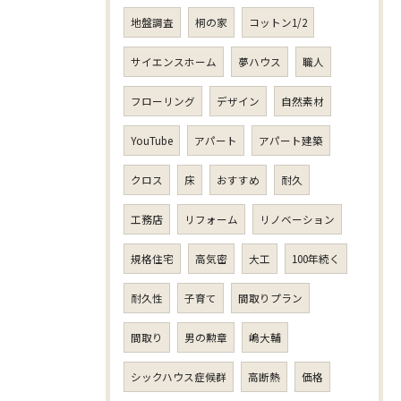
地盤調査
桐の家
コットン1/2
サイエンスホーム
夢ハウス
職人
フローリング
デザイン
自然素材
YouTube
アパート
アパート建築
クロス
床
おすすめ
耐久
工務店
リフォーム
リノベーション
規格住宅
高気密
大工
100年続く
耐久性
子育て
間取りプラン
間取り
男の勲章
嶋大輔
シックハウス症候群
高断熱
価格