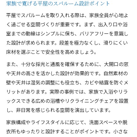
家族で寛げる平屋のスパルーム設計ポイント
平屋 自然素材の家に無垢材を取り入れる意
味
平屋でスパルームを取り入れる際は、家族全員が心地よ
く過ごせる空間づくりが重要です。まず、出入り口や浴
無垢材の質感が生むスパルームの温もり効
室までの動線はシンプルに保ち、バリアフリーを意識し
果
た設計が求められます。段差を極力なくし、滑りにくい
平屋で体感する無垢材の調湿性と快適さ
床材を選ぶことで安全性を高めましょう。
自然素材の家の中で無垢材が活きる理由
また、十分な採光と通風を確保するために、大開口の窓
長持ちする平屋のスパルーム実例に学ぶ
や天井の高さを活かした設計が効果的です。自然素材の
勾配天井が広がる自然素材の家でくつろぎを深
壁や天井は湿気の調整にも役立ち、カビや結露を防ぐメ
める
リットがあります。実際の事例では、家族で入浴やリラ
平屋 自然素材の家は勾配天井で開放感アッ
ックスできる広めの浴槽やリクライニングチェアを設置
プ
し、非日常を感じられる空間を演出しています。
勾配天井がもたらすスパルームの高級感と
家族構成やライフスタイルに応じて、洗面スペースや脱
は
衣所もゆったりと設計することがポイントです。小さな
自然素材と勾配天井の家で得られる心地よ