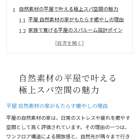
自然素材の平屋で叶える極上スパ空間の魅力
平屋 自然素材の家がもたらす癒やしの理由
家族で寛げる平屋のスパルーム設計ポイン
ト
自然素材の温もりが極上空間を演出する工
夫
平屋×自然素材の家で心身を癒やす時間を
自然素材の平屋で叶える
平屋のスパルームで実現する非日常体験と
極上スパ空間の魅力
は
バリアフリー設計が光る平屋のスパルーム活用
平屋 自然素材の家がもたらす癒やしの理由
法
平屋の自然素材の家は、日常のストレスや疲れを癒やす
平屋 自然素材の家はバリアフリーに最適
空間として高く評価されています。その理由の一つは、
家族みんなに優しいスパルーム動線の工夫
ワンフロア構造による開放感と、自然光が隅々まで行き