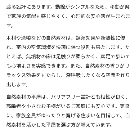
段差をなくし快適性を高める平屋設計術
渡る設計にあります。動線がシンプルなため、移動が楽
自然素材と調和するバリアフリー空間の魅
で家族の気配も感じやすく、心理的な安心感が生まれま
力
す。
将来を見据えた平屋の家づくりと安全性
木材や漆喰などの自然素材は、調湿効果や断熱性に優
大開口を活かした平屋ならではの癒やし体験を
れ、室内の空気環境を快適に保つ役割も果たします。た
平屋 自然素材の家と大開口の相性の良さ
とえば、無垢材の床は足触りが柔らかく、素足で歩いて
大開口で自然を感じるスパルーム設計アイ
も心地よさを実感できます。また、自然素材の香りがリ
デア
ラックス効果をもたらし、深呼吸したくなる空間を作り
光と風が巡る平屋空間でリラックスする方
出します。
法
自然素材の平屋は、バリアフリー設計とも相性が良く、
自然素材の家が広がる開放感を最大限に
高齢者や小さなお子様がいるご家庭にも安心です。実際
大開口のある平屋で味わう季節ごとの癒し
に、家族全員がゆったりと寛げる住まいを目指して、自
然素材を活かした平屋を選ぶ方が増えています。
無垢材で作る平屋スパルームがもたらす心地よ
さ