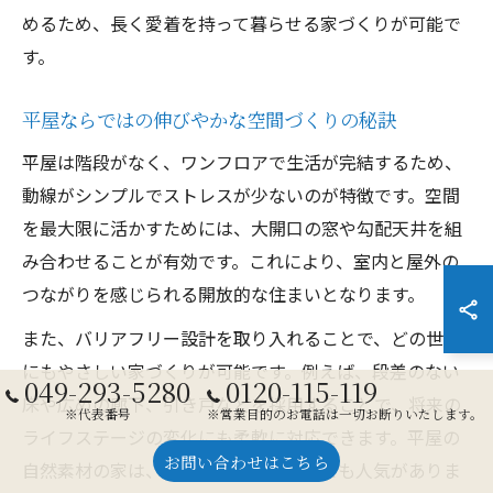
めるため、長く愛着を持って暮らせる家づくりが可能で
す。
平屋ならではの伸びやかな空間づくりの秘訣
平屋は階段がなく、ワンフロアで生活が完結するため、
動線がシンプルでストレスが少ないのが特徴です。空間
を最大限に活かすためには、大開口の窓や勾配天井を組
み合わせることが有効です。これにより、室内と屋外の
つながりを感じられる開放的な住まいとなります。
また、バリアフリー設計を取り入れることで、どの世代
にもやさしい家づくりが可能です。例えば、段差のない
049-293-5280
0120-115-119
床や広めの廊下、引き戸などを採用することで、将来の
※代表番号
※営業目的のお電話は一切お断りいたします。
ライフステージの変化にも柔軟に対応できます。平屋の
お問い合わせはこちら
自然素材の家は、別荘や終の棲家としても人気がありま