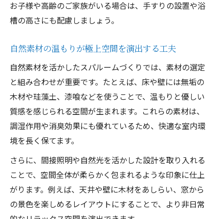
お子様や高齢のご家族がいる場合は、手すりの設置や浴
さ
槽の高さにも配慮しましょう。
平屋ならではの伸びやかな空間づくりの秘
訣
自然素材の温もりが極上空間を演出する工夫
勾配天井のスパルームで深まる家族の癒し
自然素材を活かしたスパルームづくりでは、素材の選定
時間
と組み合わせが重要です。たとえば、床や壁には無垢の
快適さと上質さを両立する平屋スパルームのつ
木材や珪藻土、漆喰などを使うことで、温もりと優しい
くり方
質感を感じられる空間が生まれます。これらの素材は、
平屋 自然素材の家で叶える快適な暮らし
調湿作用や消臭効果にも優れているため、快適な室内環
スパルームの上質さを引き出す設計ポイン
境を長く保てます。
ト
さらに、間接照明や自然光を活かした設計を取り入れる
自然素材の家だからできる快適空間の工夫
ことで、空間全体が柔らかく包まれるような印象に仕上
平屋のスパルームで満足度を高める方法
がります。例えば、天井や壁に木材をあしらい、窓から
快適さと上質さを両立する素材・設計の選
の景色を楽しめるレイアウトにすることで、より非日常
び方
的なリラックス空間を演出できます。