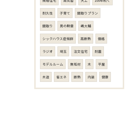
規格住宅
高気密
大工
100年続く
耐久性
子育て
間取りプラン
間取り
男の勲章
嶋大輔
シックハウス症候群
高断熱
価格
ラジオ
埼玉
注文住宅
耐震
モデルルーム
無垢材
木
平屋
木造
省エネ
断熱
内装
健康