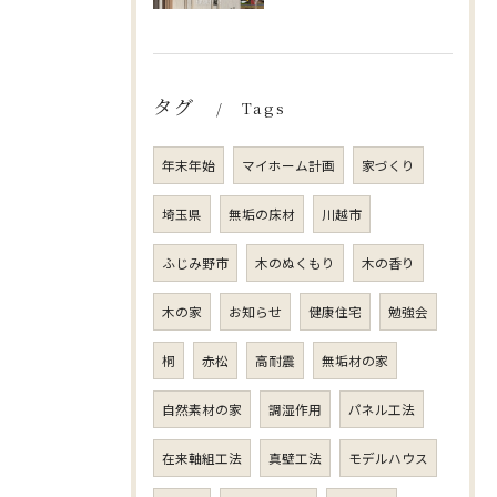
タグ
Tags
年末年始
マイホーム計画
家づくり
埼玉県
無垢の床材
川越市
ふじみ野市
木のぬくもり
木の香り
木の家
お知らせ
健康住宅
勉強会
桐
赤松
高耐震
無垢材の家
自然素材の家
調湿作用
パネル工法
在来軸組工法
真壁工法
モデルハウス