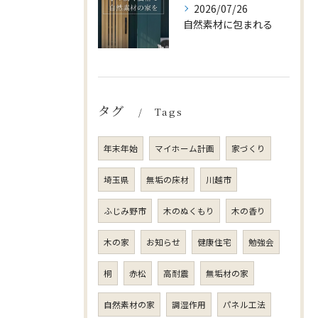
2026/07/26
自然素材に包まれる
タグ
Tags
年末年始
マイホーム計画
家づくり
埼玉県
無垢の床材
川越市
ふじみ野市
木のぬくもり
木の香り
木の家
お知らせ
健康住宅
勉強会
桐
赤松
高耐震
無垢材の家
自然素材の家
調湿作用
パネル工法