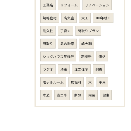
工務店
リフォーム
リノベーション
規格住宅
高気密
大工
100年続く
耐久性
子育て
間取りプラン
間取り
男の勲章
嶋大輔
シックハウス症候群
高断熱
価格
ラジオ
埼玉
注文住宅
耐震
モデルルーム
無垢材
木
平屋
木造
省エネ
断熱
内装
健康