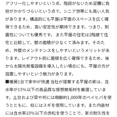
アフリー化しやすいという点、階段がないため足腰に負
担がかかりづらいという点で、シニア世帯にも高い人気
があります。構造的にも平屋は平面のスペースを広く確
保できるため、高い安定性が期待できます。つまり、耐
震性についても優秀です。 また平屋の住宅は2階建て住
宅と比較して、壁の面積が少なくて済みます。そのた
め、外壁のメンテナンスをしやすいというメリットがあ
ります。レイアウト的に屋根を広く確保できるため、後
から太陽光発電設備を導入したい場合にも、平屋の方が
設置しやすいという魅力があります。
■暖房1台で家中が快適 当社が提案する平屋の家は、含
水率が15％以下の高品質な感想無垢材を厳選していま
す。土台および梁や桁には樹齢約1,000年のベイヒバを使
うとともに、柱にはスギを使用しています。また内装材
には含水率10％以下の赤松を使うことで、家の耐久性を