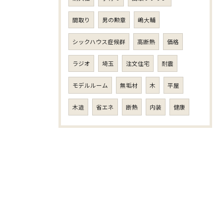
間取り
男の勲章
嶋大輔
シックハウス症候群
高断熱
価格
ラジオ
埼玉
注文住宅
耐震
モデルルーム
無垢材
木
平屋
木造
省エネ
断熱
内装
健康