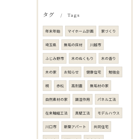
タグ
Tags
年末年始
マイホーム計画
家づくり
埼玉県
無垢の床材
川越市
ふじみ野市
木のぬくもり
木の香り
木の家
お知らせ
健康住宅
勉強会
桐
赤松
高耐震
無垢材の家
自然素材の家
調湿作用
パネル工法
在来軸組工法
真壁工法
モデルハウス
川口市
新築アパート
共同住宅