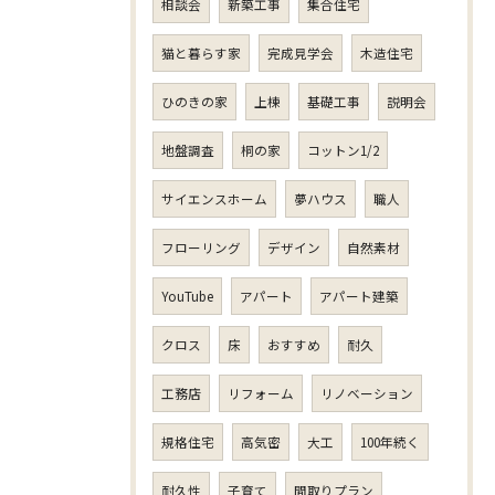
相談会
新築工事
集合住宅
猫と暮らす家
完成見学会
木造住宅
ひのきの家
上棟
基礎工事
説明会
地盤調査
桐の家
コットン1/2
サイエンスホーム
夢ハウス
職人
フローリング
デザイン
自然素材
YouTube
アパート
アパート建築
クロス
床
おすすめ
耐久
工務店
リフォーム
リノベーション
規格住宅
高気密
大工
100年続く
耐久性
子育て
間取りプラン