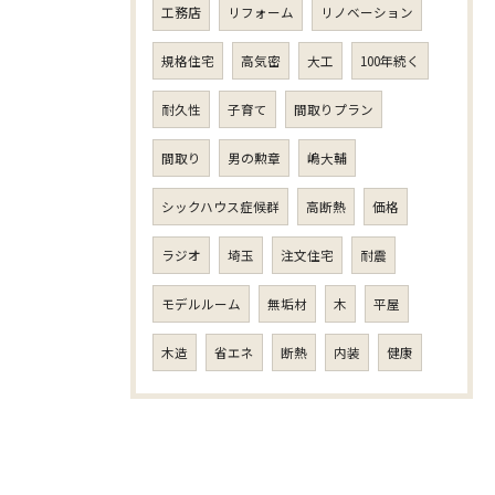
工務店
リフォーム
リノベーション
規格住宅
高気密
大工
100年続く
耐久性
子育て
間取りプラン
間取り
男の勲章
嶋大輔
シックハウス症候群
高断熱
価格
ラジオ
埼玉
注文住宅
耐震
モデルルーム
無垢材
木
平屋
木造
省エネ
断熱
内装
健康