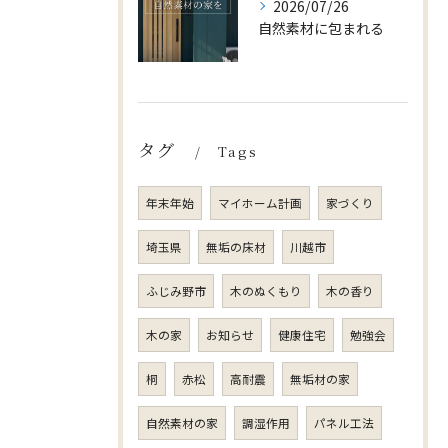
2026/07/26
自然素材に包まれる
タグ
Tags
年末年始
マイホーム計画
家づくり
埼玉県
無垢の床材
川越市
ふじみ野市
木のぬくもり
木の香り
木の家
お知らせ
健康住宅
勉強会
桐
赤松
高耐震
無垢材の家
自然素材の家
調湿作用
パネル工法